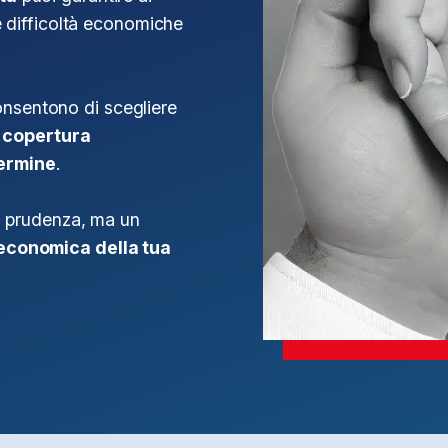
le difficoltà economiche
onsentono di scegliere
a
copertura
termine
.
di prudenza, ma un
economica della tua