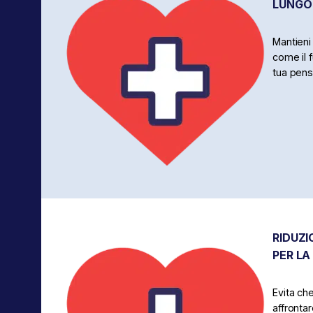
LUNGO
Mantieni i
come il f
tua pens
RIDUZI
PER LA
Evita ch
affronta