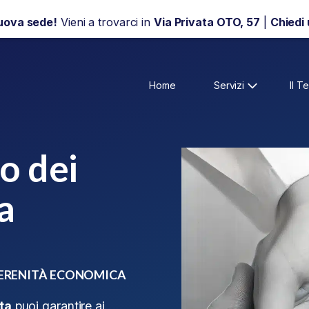
uova sede!
Vieni a trovarci in
Via Privata OTO, 57
|
Chiedi
Home
Servizi
Il T
o dei
a
SERENITÀ ECONOMICA
ita
puoi garantire ai