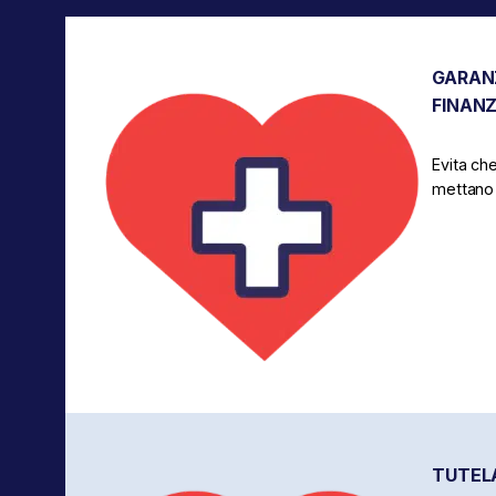
GARANZ
FINANZ
Evita ch
mettano a
TUTELA