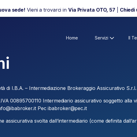
uova sede!
Vieni a trovarci in
Via Privata OTO, 57
|
Chiedi
Home
Servizi
Il T
ni
età di I.B.A. – Intermediazione Brokeraggio Assicurativo S.r.l.
.IVA 00895700110 Intermediario assicurativo soggetto alla vig
fo@ibabroker.it Pec ibabroker@pec.it
ione assicurativa svolta dall’intermediario (come definita dall’a